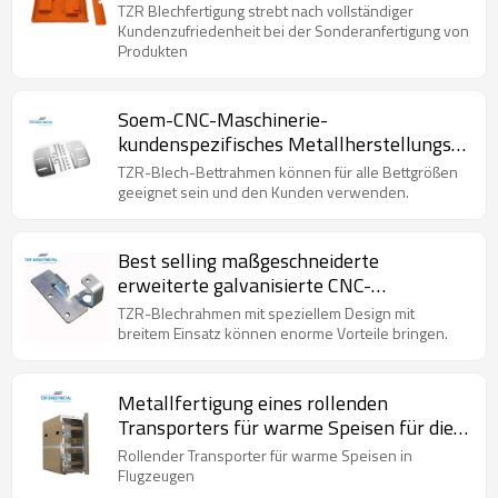
TZR Blechfertigung strebt nach vollständiger
Kundenzufriedenheit bei der Sonderanfertigung von
Produkten
Soem-CNC-Maschinerie-
kundenspezifisches Metallherstellungs-
Blechgehäuse und -teile
TZR-Blech-Bettrahmen können für alle Bettgrößen
geeignet sein und den Kunden verwenden.
Best selling maßgeschneiderte
erweiterte galvanisierte CNC-
Drehmaschine Blechverarbeitung
TZR-Blechrahmen mit speziellem Design mit
Produkt Box Gehäuse
breitem Einsatz können enorme Vorteile bringen.
Metallfertigung eines rollenden
Transporters für warme Speisen für die
Luftfahrtindustrie
Rollender Transporter für warme Speisen in
Flugzeugen