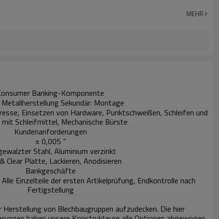
MEHR
Consumer Banking-Komponente
: Metallherstellung Sekundär: Montage
presse, Einsetzen von Hardware, Punktschweißen, Schleifen und
n mit Schleifmittel, Mechanische Bürste
Kundenanforderungen
± 0,005 ”
gewalzter Stahl, Aluminium verzinkt
 Clear Platte, Lackieren, Anodisieren
Bankgeschäfte
lle Einzelteile der ersten Artikelprüfung, Endkontrolle nach
Fertigstellung
r Herstellung von Blechbaugruppen aufzudecken. Die hier
erungen haben unsere Konstrukteure alle Optionen abgewogen