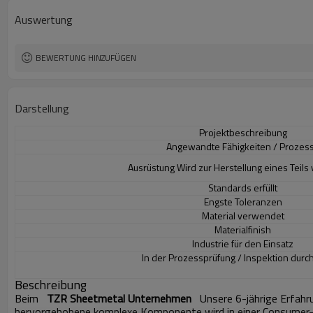
Auswertung
BEWERTUNG HINZUFÜGEN
Darstellung
Projektbeschreibung
Angewandte Fähigkeiten / Prozes
Ausrüstung Wird zur Herstellung eines Teil
Standards erfüllt
Engste Toleranzen
Material verwendet
Materialfinish
Industrie für den Einsatz
In der Prozessprüfung / Inspektion durc
Beschreibung
Beim
TZR Sheetmetal Unternehmen
Unsere 6-jährige Erfahru
hervorgehobene komplexe Komponente wird in einer Consumer-