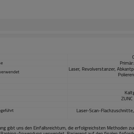
Primär
se
Laser, Revolverstanzer, Abkant
s verwendet
Poliere
Kalt
ZUNC &
Laser-Scan-Flachzuschnitte, A
hgeführt
ng gibt uns den Einfallsreichtum, die erfolgreichsten Methoden zu
Banking-Anwendung verwendet. Basierend auf den finalen Anford