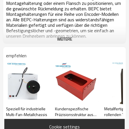
Montagehalterung oder einem Flansch zu positionieren, um
die gewünschte Rückmeldung zu erhalten. BEPC bietet
Montagehalterungen für eine Reihe von Encoder-Modellen
an. Alle BEPC-Halterungen sind aus widerstandsfähigen
Materialien gefertigt und verfügen über die richtigen
Befestigungslöcher und -geometrien, um sie einfach an
unseren Drehgebern anbringen zu können.
WEITERE
Anwendung:
Diese Montagehalterung ist ideal für die Unterstützung
empfehlen
fester.
Es ist nützlich für Anwendungen, bei denen Holzbau, Möbel,
Industrie, Regalhalterung, Wandhalterung,
Projektorhalterung, TV-Halterung, Klimaanlagenhalter usw.
verwendet werden.
Es kann auch angepasst werden, um eine andere
Verwendung zu erfordern.
Allgemeine Funktion:
Die Montagehalterung ist einfach zu montieren und bietet
eine bequeme und kostengünstige Alternative zu den
Speziell für industrielle
Kundenspezifische
Metallfertigun
Standardmontageoptionen.
Multi-Fan-Metallchassis
Präzisionsstruktur aus
rollenden Tra
Aluminiumblech
für warme Spe
die Luftfahrtin
Cookie settings