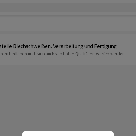
zteile Blechschweißen, Verarbeitung und Fertigung
ach zu bedienen und kann auch von hoher Qualität entworfen werden.