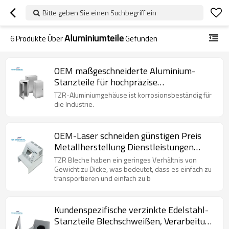
Bitte geben Sie einen Suchbegriff ein
Aluminiumteile
6
Produkte Über
Gefunden
OEM maßgeschneiderte Aluminium-
Stanzteile für hochpräzise
Blechbearbeitung und anodische
TZR-Aluminiumgehäuse ist korrosionsbeständig für
Behandlung
die Industrie.
OEM-Laser schneiden günstigen Preis
Metallherstellung Dienstleistungen
benutzerdefinierte Blechfertigung
TZR Bleche haben ein geringes Verhältnis von
Gewicht zu Dicke, was bedeutet, dass es einfach zu
transportieren und einfach zu b
Kundenspezifische verzinkte Edelstahl-
Stanzteile Blechschweißen, Verarbeitung