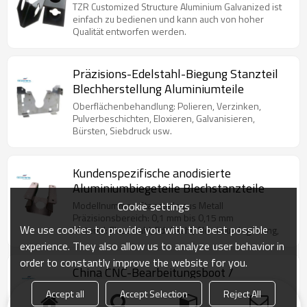
und Fertigung
TZR Customized Structure Aluminium Galvanized ist
einfach zu bedienen und kann auch von hoher
Qualität entworfen werden.
Präzisions-Edelstahl-Biegung Stanzteil
Blechherstellung Aluminiumteile
Oberflächenbehandlung: Polieren, Verzinken,
Pulverbeschichten, Eloxieren, Galvanisieren,
Bürsten, Siebdruck usw.
Kundenspezifische anodisierte
Aluminiumbiegeteile Blechstanzteile
Cookie settings
Modellnummer: Stanzteile aus Metall
Präzisionsbereich: 0,1 mm bis 0,15 mm
We use cookies to provide you with the best possible
Material: Flussstahl, Edelstahl, Aluminiumlegierung,
experience. They also allow us to analyze user behavior in
order to constantly improve the website for you.
China CNC-Bearbeitungsboot /
Automobil- / Flugzeugfahrzeug
Accept all
Accept Selection
Reject All
Aluminium / Legierung / Messing-
Reines Aluminium ist sehr weich und hat eine