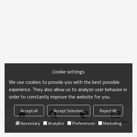
Cookie settings
We use cookies to provide you with the best possible
experience. They also allow us to analyze user behavior in
order to constantly improve the website for you.
Accept all
Accept Selection
Reject All
Startseite
Suche
Kategorie
Anfrage senden
Necessary
Analytics
Preferences
Marketing