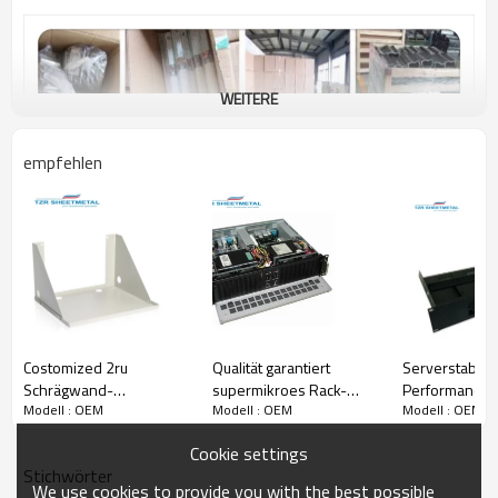
WEITERE
empfehlen
Costomized 2ru
Qualität garantiert
Serverstabile
Schrägwand-
supermikroes Rack-
Performance-
Modell : OEM
Modell : OEM
Modell : OEM
Wandschrank
Mount-Servergehäuse
Rackmontage
Cookie settings
Stichwörter
We use cookies to provide you with the best possible