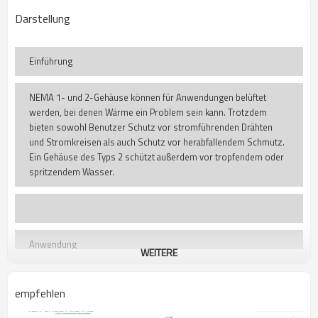
Darstellung
Einführung
NEMA 1- und 2-Gehäuse können für Anwendungen belüftet
werden, bei denen Wärme ein Problem sein kann. Trotzdem
bieten sowohl Benutzer Schutz vor stromführenden Drähten
und Stromkreisen als auch Schutz vor herabfallendem Schmutz.
Ein Gehäuse des Typs 2 schützt außerdem vor tropfendem oder
spritzendem Wasser.
Anwendung
WEITERE
Die tatsächlich hergestellten Teilkomponenten variieren von
Anwendung zu Anwendung. Manchmal entscheiden sich unsere
Kunden dafür, einen Blechrahmen zu verwenden, um bei EMI zu
empfehlen
helfen oder um das Einbauen mehrerer Leiterplatten oder