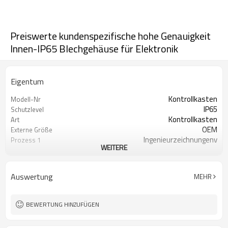
Preiswerte kundenspezifische hohe Genauigkeit
Innen-IP65 Blechgehäuse für Elektronik
Eigentum
Kontrollkasten
Modell-Nr
IP65
Schutzlevel
Kontrollkasten
Art
OEM
Externe Größe
Ingenieurzeichnungenv
Prozess 1
WEITERE
Materialablagerung
Prozess 2
Stanzen, Biegen, Schweißen
Prozess 3
Oberflächenbehandlung Verzinkung,
Prozess 4
Auswertung
MEHR
Pulverbeschichtung
montieren, QC, verpackung und
Prozess 5
versand
BEWERTUNG HINZUFÜGEN
Blechverarbeiter
Unternehmensart