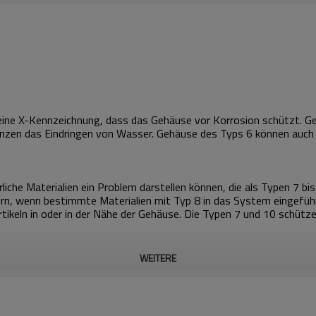
ine X-Kennzeichnung, dass das Gehäuse vor Korrosion schützt. Ge
renzen das Eindringen von Wasser. Gehäuse des Typs 6 können auch
che Materialien ein Problem darstellen können, die als Typen 7 bi
ern, wenn bestimmte Materialien mit Typ 8 in das System eingefüh
rtikeln in oder in der Nähe der Gehäuse. Die Typen 7 und 10 schütz
WEITERE
rt und andere Körner erhältlich