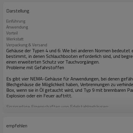
Darstellung
Einführung
Anwendung
Vorteil
Werkstatt
Verpackung & Versand
Gehäuse der Typen 4 und 6: Wie bei anderen Normen bedeutet e
bestimmt, in denen Schlauchbooten erforderlich sind, und beg
einen erweiterten Schutz vor Tauchvorgängen.
Probleme mit Gefahrstoffen
Es gibt vier NEMA-Gehäuse für Anwendungen, bei denen gefährli
Blechgehäuse die Möglichkeit haben, Verbrennungen zu verhind
Box, wenn sie in Öl getaucht wird, und Typ 9 mit brennbaren Pa
Explosion oder ein Feuer auftritt.
Einzigartige Eigenschaften von Edelstahlgehäusen:
Gebürstetes Finish mit 240er Körnung als Standard, spiegelpolie
Gefaltete und nahtgeschweißte Konstruktion
In verschiedenen Stärken hergestellt
empfehlen
Hochwertige "einteilige" Dichtung