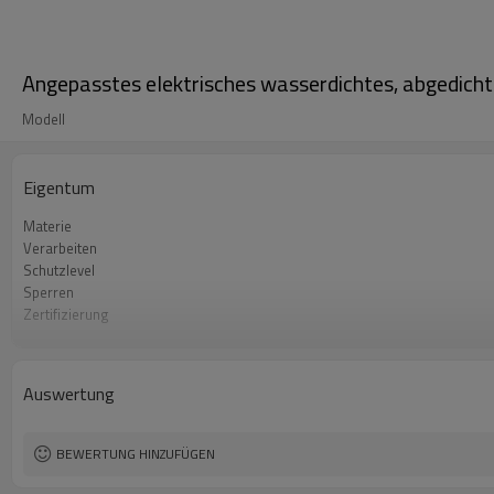
Angepasstes elektrisches wasserdichtes, abgedic
Modell
Eigentum
Materie
Verarbeiten
Schutzlevel
Sperren
Zertifizierung
Erfahrung
Probe Vorlaufzeit
Auswertung
BEWERTUNG HINZUFÜGEN