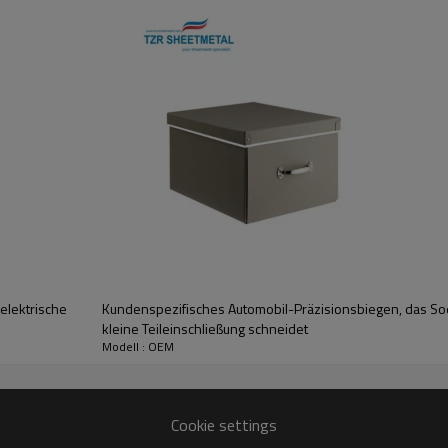
r andere feste Verunreinigungen in das Gehäuse gelangen
e Elemente resistent sind. Wenn sich Ihre Box außerhalb befindet, 
h bei rauen Bedingungen aus. Metall kostet zwar mehr als Kunstst
n Experten von Midwest Metal Products ein Gehäuse aus Aluminium 
zu verhindern.
ll gestalten. Möchten Sie Ihr Firmenlogo einfügen? Möchten Sie, d
zifikation oder Anfrage bearbeiten.
ulverbeschichtung, Nasslackierung und Siebdruck werden im eigene
die besten Gehäuse für Ihren Zweck und Ihre Umgebung. Wir besprec
elektrische
Kundenspezifisches Automobil-Präzisionsbiegen, das 
kleine Teileinschließung schneidet
Modell : OEM
Cookie settings