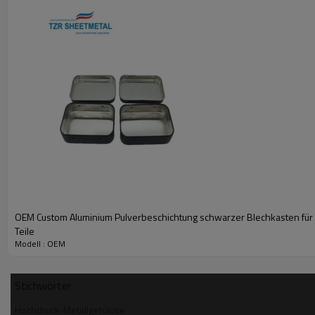
Der integrierte Ablaufkanal verhindert, dass Flüssigkeiten ode
Ein weiterer Vorteil von Metallgehäusen ist, dass sie gegen di
und extremen Wetterschwankungen. Kunststoff dagegen dehnt sic
Wenn Sie sich wegen Rost Sorgen machen, können die erfahrene
rostet nicht. Edelstahl ist auch eine gute Option, um Korrosion 
Bei Midwest Metal Products können wir jedes Projekt individue
eine bestimmte Größe für Ihre Einrichtung? Wir können jede Spe
Sie können auch aus einer Vielzahl von Ausführungen wählen. P
Midwest Metal Products hilft Ihnen bei der Entscheidung über 
ist und welche Oberfläche am sinnvollsten ist.
OEM Custom Aluminium Pulverbeschichtung schwarzer Blechkasten für 
Teile
Modell : OEM
Stichwörter
Hochdruck-Metallgehäuse