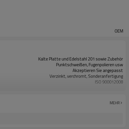
OEM
Kalte Platte und Edelstahl 201 sowie Zubehör
Punktschweißen, Fugenpolieren usw
Akzeptieren Sie angepasst
Verzinkt, verchromt, Sonderanfertigung
ISO 900012008
6 Jahre
6 Tage
MEHR