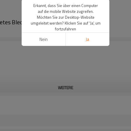
Erkannt, dass Sie über einen Computer
auf die mobile Website zugreifen.
Möchten Sie zur Desktop-Website
htetes Blechgehäuse für die Wandmontage
umgeleitet werden? Klicken Sie auf 'Ja', um
fortzufahren
Nein
Ja
WEITERE