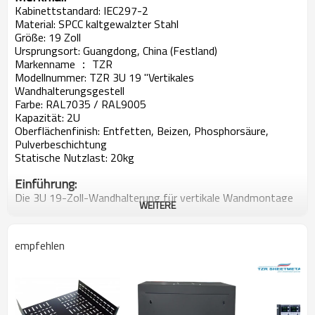
Kabinettstandard: IEC297-2
Material: SPCC kaltgewalzter Stahl
Größe: 19 Zoll
Ursprungsort: Guangdong, China (Festland)
Markenname ： TZR
Modellnummer: TZR 3U 19 "Vertikales
Wandhalterungsgestell
Farbe: RAL7035 / RAL9005
Kapazität: 2U
Oberflächenfinish: Entfetten, Beizen, Phosphorsäure,
Pulverbeschichtung
Statische Nutzlast: 20kg
Einführung:
Die 3U 19-Zoll-Wandhalterung für vertikale Wandmontage
WEITERE
aus Stahl bietet eine vielseitige Aufbewahrungslösung, mit
der Geräte (Netzwerkgeräte, Steckdosenleisten,
Steckfelder) vertikal (bündig mit der Wand) montiert werden
empfehlen
können, um Platz zu sparen. Alternativ kann die 3U-
Halterung für eine horizontale Installation unter einem
Schreibtisch installiert werden, sodass der Zugriff auf die
installierten Geräte direkt von Ihrem Arbeitsplatz aus
möglich ist.