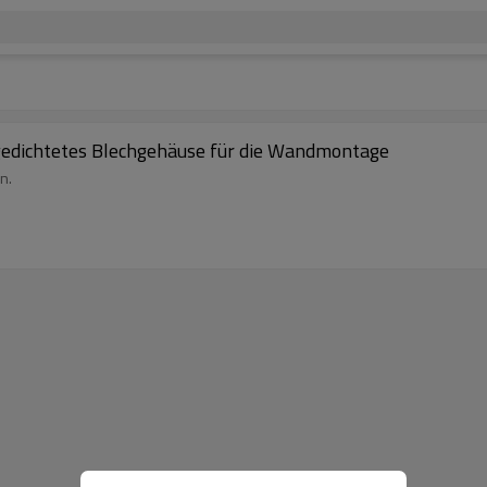
gedichtetes Blechgehäuse für die Wandmontage
n.