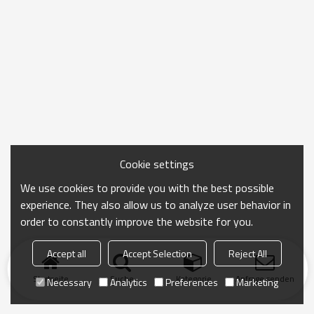
Cookie settings
We use cookies to provide you with the best possible
experience. They also allow us to analyze user behavior in
order to constantly improve the website for you.
Accept all
Accept Selection
Reject All
Startseite
Suche
Kategorie
Anfrage senden
Necessary
Analytics
Preferences
Marketing