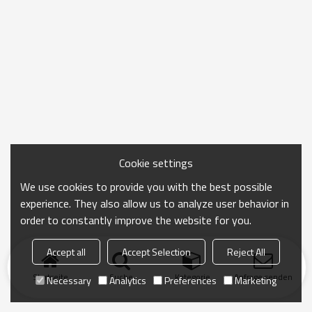
Cookie settings
We use cookies to provide you with the best possible
experience. They also allow us to analyze user behavior in
order to constantly improve the website for you.
Accept all
Accept Selection
Reject All
Startseite
Suche
Kategorie
Anfrage senden
Necessary
Analytics
Preferences
Marketing