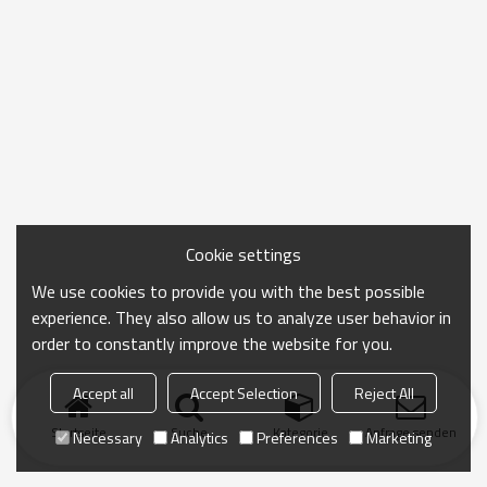
Cookie settings
We use cookies to provide you with the best possible
experience. They also allow us to analyze user behavior in
order to constantly improve the website for you.
Accept all
Accept Selection
Reject All
Startseite
Suche
Kategorie
Anfrage senden
Necessary
Analytics
Preferences
Marketing