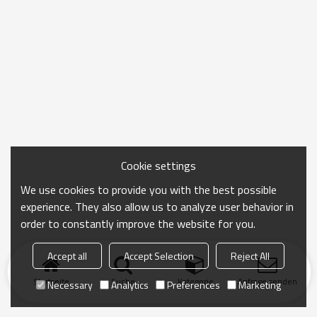
Cookie settings
We use cookies to provide you with the best possible
experience. They also allow us to analyze user behavior in
order to constantly improve the website for you.
Accept all
Accept Selection
Reject All
Startseite
Suche
Kategorie
Anfrage senden
Necessary
Analytics
Preferences
Marketing