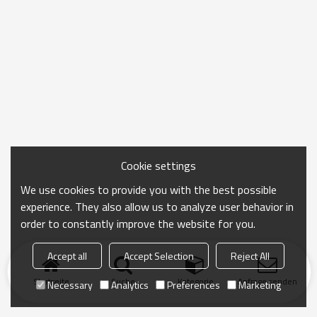
Cookie settings
We use cookies to provide you with the best possible
experience. They also allow us to analyze user behavior in
order to constantly improve the website for you.
Accept all
Accept Selection
Reject All
Startseite
Suche
Kategorie
Anfrage senden
Necessary
Analytics
Preferences
Marketing