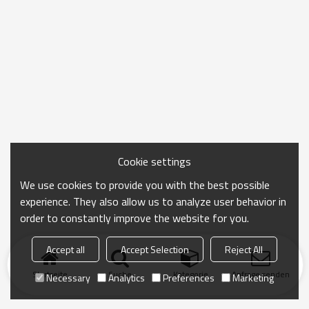
Cookie settings
We use cookies to provide you with the best possible
experience. They also allow us to analyze user behavior in
order to constantly improve the website for you.
Accept all
Accept Selection
Reject All
Startseite
Suche
Kategorie
Anfrage senden
Necessary
Analytics
Preferences
Marketing