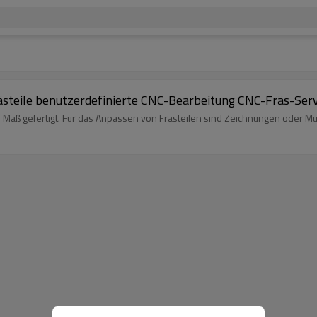
ästeile benutzerdefinierte CNC-Bearbeitung CNC-Fräs-Serv
 Maß gefertigt. Für das Anpassen von Frästeilen sind Zeichnungen oder M