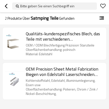
Bitte geben Sie einen Suchbegriff ein
Satmping Teile
2
Produkte Über
Gefunden
Qualitäts-kundenspezifisches Blech, das
Teile mit verschiedenen
Oberflächenbehandlung zu niedrigem
OEM / ODM Blechfertigung Präzision Stanzteile
Preis stempelt, hergestellt in China
Oberflächenbehandlung: polnisch
Material: Edelstahl
OEM Precision Sheet Metal Fabrication
Biegen von Edelstahl Laserschneiden
Stanzteile
Kohlenstoffstahl, Edelstahl, Aluminiumlegierung,
Eisen usw
Oberflächenbehandlung: Polieren, Chrom / Zink /
Nickel-Beschichtung,