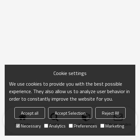
Cookie settings
We use cookies to provide you with the best possible
experience. They also allow us to analyze user behavior in
order to constantly improve the website for you.
Accept all
Accept Selection
Reject All
Startseite
Suche
Kategorie
Anfrage senden
Necessary
Analytics
Preferences
Marketing