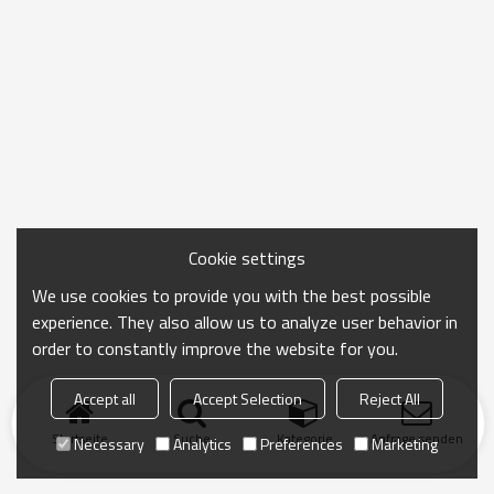
Cookie settings
We use cookies to provide you with the best possible
experience. They also allow us to analyze user behavior in
order to constantly improve the website for you.
Accept all
Accept Selection
Reject All
Startseite
Suche
Kategorie
Anfrage senden
Necessary
Analytics
Preferences
Marketing