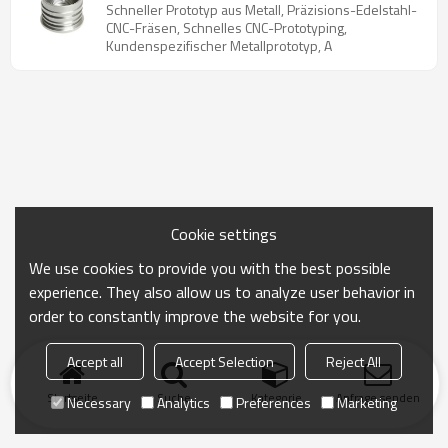
Blechbearbeitung Service
Schneller Prototyp aus Metall, Präzisions-Edelstahl-
CNC-Fräsen, Schnelles CNC-Prototyping,
Kundenspezifischer Metallprototyp, A
Cookie settings
We use cookies to provide you with the best possible
experience. They also allow us to analyze user behavior in
order to constantly improve the website for you.
Accept all
Accept Selection
Reject All
Startseite
Suche
Kategorie
Anfrage senden
Necessary
Analytics
Preferences
Marketing