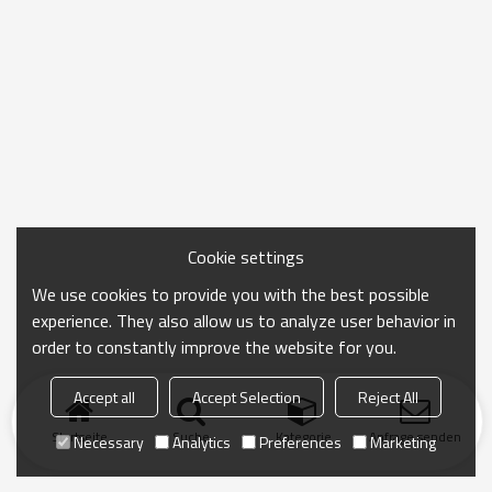
Cookie settings
We use cookies to provide you with the best possible
experience. They also allow us to analyze user behavior in
order to constantly improve the website for you.
Accept all
Accept Selection
Reject All
Startseite
Suche
Kategorie
Anfrage senden
Necessary
Analytics
Preferences
Marketing