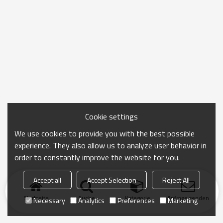
Cookie settings
We use cookies to provide you with the best possible
experience. They also allow us to analyze user behavior in
order to constantly improve the website for you.
Accept all
Accept Selection
Reject All
Startseite
Suche
Kategorie
Anfrage senden
Necessary
Analytics
Preferences
Marketing