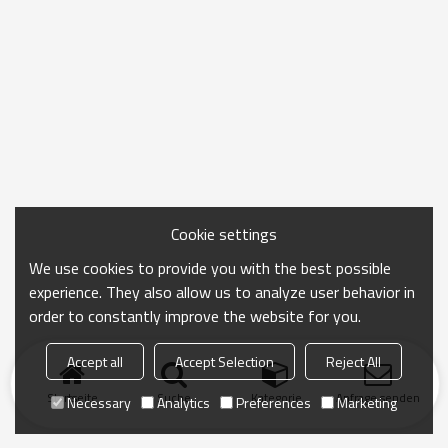
Cookie settings
We use cookies to provide you with the best possible
experience. They also allow us to analyze user behavior in
order to constantly improve the website for you.
Accept all
Accept Selection
Reject All
Startseite
Suche
Kategorie
Anfrage senden
Necessary
Analytics
Preferences
Marketing