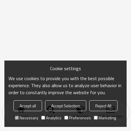
Cookie settings
We use cookies to provide you with the best possible
experience. They also allow us to analyze user behavior in
order to constantly improve the website for you.
Accept all
Accept Selection
Reject All
Startseite
Suche
Kategorie
Anfrage senden
Necessary
Analytics
Preferences
Marketing