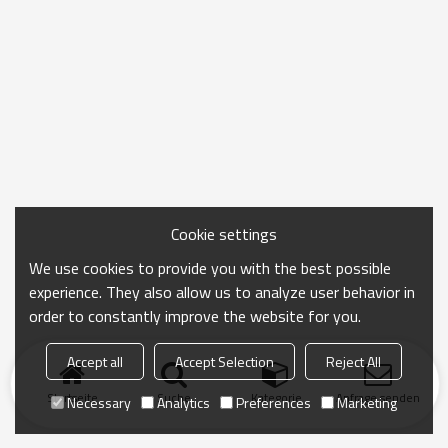
Cookie settings
We use cookies to provide you with the best possible
experience. They also allow us to analyze user behavior in
order to constantly improve the website for you.
Accept all
Accept Selection
Reject All
Startseite
Suche
Kategorie
Anfrage senden
Necessary
Analytics
Preferences
Marketing