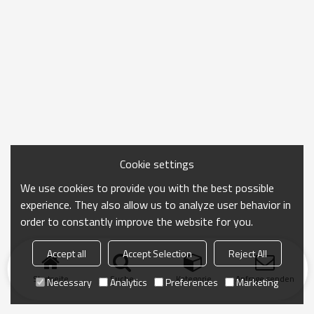
Cookie settings
We use cookies to provide you with the best possible
experience. They also allow us to analyze user behavior in
order to constantly improve the website for you.
Accept all
Accept Selection
Reject All
Startseite
Suche
Kategorie
Anfrage senden
Necessary
Analytics
Preferences
Marketing