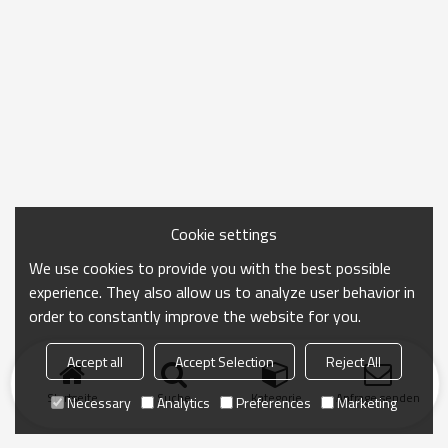
Cookie settings
We use cookies to provide you with the best possible
experience. They also allow us to analyze user behavior in
order to constantly improve the website for you.
Accept all
Accept Selection
Reject All
Startseite
Suche
Kategorie
Anfrage senden
Necessary
Analytics
Preferences
Marketing