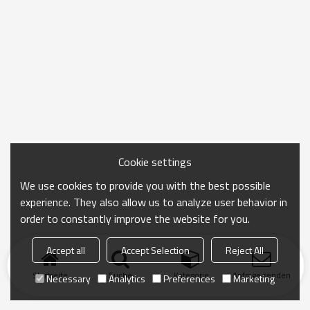
Cookie settings
We use cookies to provide you with the best possible
experience. They also allow us to analyze user behavior in
order to constantly improve the website for you.
Accept all
Accept Selection
Reject All
Startseite
Suche
Kategorie
Anfrage senden
Necessary
Analytics
Preferences
Marketing