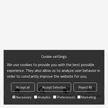
Cookie settings
We use cookies to provide you with the best possible
experience. They also allow us to analyze user behavior in
order to constantly improve the website for you.
Accept all
Accept Selection
Reject All
Startseite
Suche
Kategorie
Anfrage senden
Necessary
Analytics
Preferences
Marketing