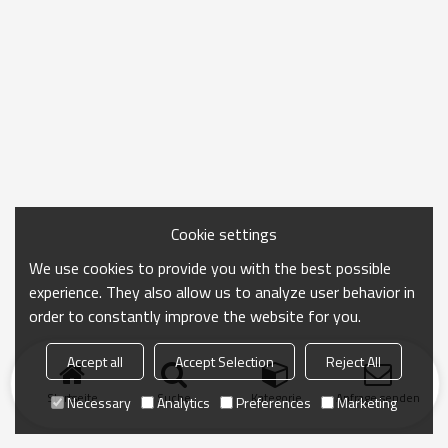
Cookie settings
We use cookies to provide you with the best possible
experience. They also allow us to analyze user behavior in
order to constantly improve the website for you.
Accept all
Accept Selection
Reject All
Startseite
Suche
Kategorie
Anfrage senden
Necessary
Analytics
Preferences
Marketing