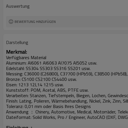
Auswertung
BEWERTUNG HINZUFÜGEN
Darstellung
Merkmal:
Verfügbares Material
Aluminium: Al6061 Al6063 Al7075 Al5052 usw.
Edelstahl: SS304 SS303 SS316 SS201 usw.
Messing: C36000 (C26800), C37700 (HPb59), C38500 (HPb58),
Bronze: C5100 C52100 C54400 usw.
Eisen: 1213 12L14 1215 usw.
Kunststoff: POM, Acetal, ABS, PTFE usw.
Verarbeiten: Stanzen, Tiefstempeln, Biegen, Lochen, Gewindes
Finish: Lating, Polieren, Wärmebehandlung, Nickel, Zink, Zinn, S
Toleranz: 0,01 mm oder Basis Ihres Designs
Anwendung ： Chinery, Automotive, Medical, Motorräder, Telek
Dateiformat: Solid Works, Pro / Engineer, AutoCAD (DXF, DWG)
Einleitung
：