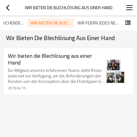
WIR BIETEN DIE BLECHLÖSUNG AUS EINER HAND
WIR BIETEN DIE BLECHLÖSUNG AUS EINER HAND
ZU UNTERSUCHENDE PRODUKTE
WIR FEIERN JEDES NEUE JAHR MIT UNSEREM TEAM UND UN
Wir Bieten Die Blechlösung Aus Einer Hand
Wir bieten die Blechlösung aus einer
Hand
Ein Mitglied unseres erfahrenen Teams steht Ihnen
jederzeit zur Verfügung, um die Anforderungen der
Kunden von der Konzeption über die Prototypen bis
hin zur Produktion zu besprechen. Wir bieten die
2019/4/15
komplette Blechlösungslösung aus einer Hand.