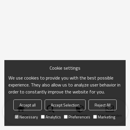
Cookie settings
We use cookies to provide you with the best possible
experience. They also allow us to analyze user behavior in
order to constantly improve the website for you.
Accept all
Accept Selection
Reject All
Startseite
Suche
Kategorie
Anfrage senden
Necessary
Analytics
Preferences
Marketing